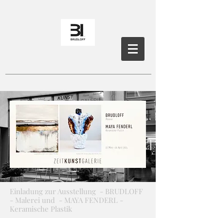
Einladung zur Ausstellung - BRUDLOFF
- Malerei und - MAYA FENDERL -
Keramische Plastik