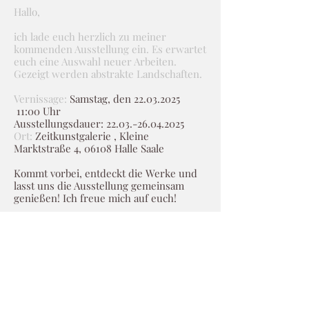
Hallo,
ich lade euch herzlich zu meiner
kommenden Ausstellung ein. Es erwartet
euch eine Auswahl neuer Arbeiten.
Gezeigt werden abstrakte Landschaften.
Vernissage:
Samstag, den
22.03.2025
11:00 Uhr
Ausstellungsdauer:
22.03.-26.04.2025
Ort:
Zeitkunstgalerie , Kleine
Marktstraße 4, 06108 Halle Saale
Kommt vorbei, entdeckt die Werke und
lasst uns die Ausstellung gemeinsam
genießen! Ich freue mich auf euch!